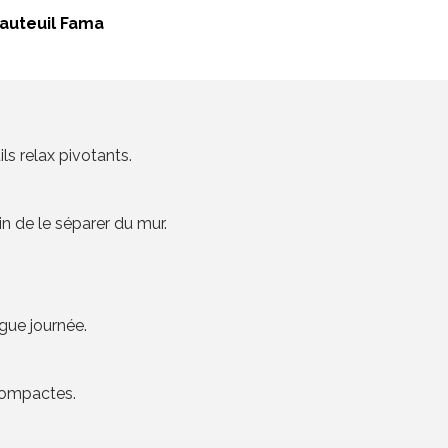
fauteuil Fama
s relax pivotants.
in de le séparer du mur.
ngue journée.
compactes.