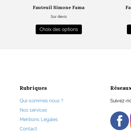
Fauteuil Simone Fama
Fa
Sur devis
Ce
Choix des options
produit
a
plusieurs
variations.
Les
options
peuvent
être
choisies
Rubriques
Réseaux
sur
la
Qui-sommes nous ?
Suivez-no
page
Nos services
du
Mentions Légales
produit
Contact