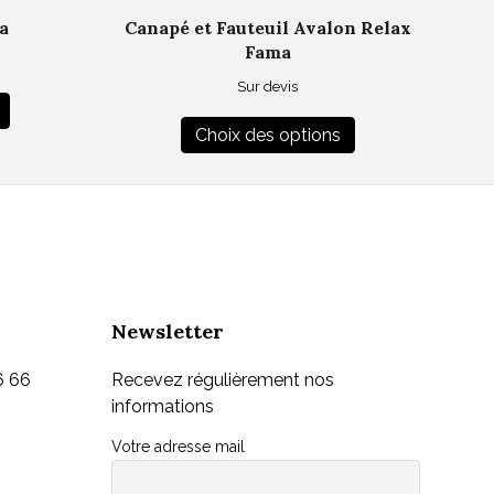
a
Canapé et Fauteuil Avalon Relax
Fama
Ce
Sur devis
Ce
produit
Choix des options
produit
a
a
plusieurs
plusieurs
variations.
variations.
Les
Les
options
options
peuvent
peuvent
être
être
choisies
Newsletter
choisies
sur
sur
la
6 66
Recevez régulièrement nos
la
page
informations
page
du
Votre adresse mail
du
produit
produit