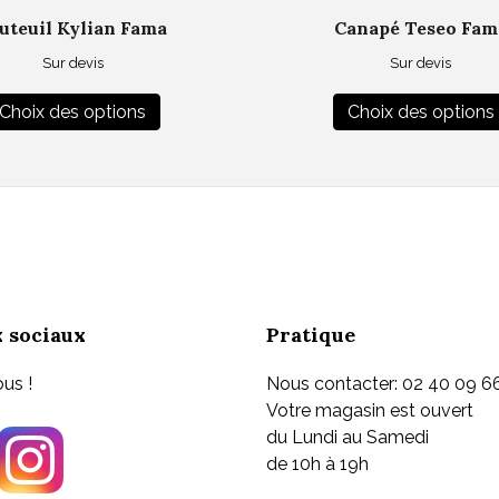
uteuil Kylian Fama
Canapé Teseo Fam
Sur devis
Sur devis
Ce
Choix des options
Choix des options
produit
a
plusieurs
variations.
Les
options
peuvent
être
choisies
 sociaux
Pratique
sur
la
us !
Nous contacter: 02 40 09 6
page
Votre magasin est ouvert
du
du Lundi au Samedi
produit
de 10h à 19h