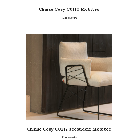
Chaise Cosy C0110 Mobitec
Sur devis
Ce
produit
a
plusieurs
variations.
Les
options
peuvent
être
choisies
sur
la
page
du
produit
Chaise Cosy C0212 accoudoir Mobitec
Sur devis