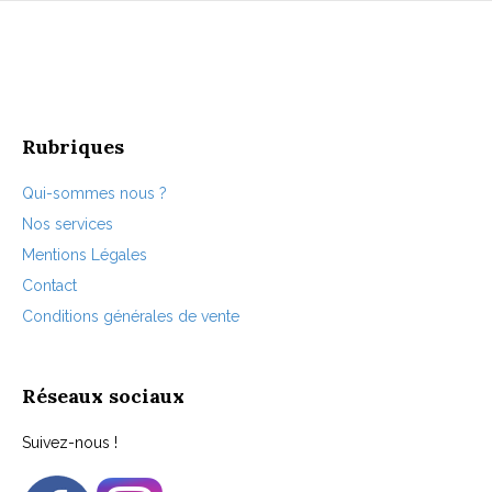
variations.
Les
options
peuvent
être
choisies
Rubriques
sur
la
page
Qui-sommes nous ?
du
Nos services
produit
Mentions Légales
Contact
Conditions générales de vente
Réseaux sociaux
Suivez-nous !