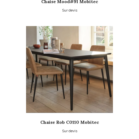
Chaise Mood#91 Mobitec
Sur devis
Ce
produit
a
plusieurs
variations.
Les
options
peuvent
être
choisies
sur
la
page
du
produit
Chaise Rob C0110 Mobitec
Sur devis
Ce