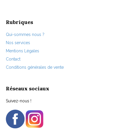
choisies
sur
la
page
Rubriques
du
produit
Qui-sommes nous ?
Nos services
Mentions Légales
Contact
Conditions générales de vente
Réseaux sociaux
Suivez-nous !