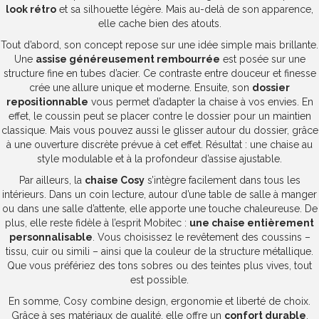
look rétro
et sa silhouette légère. Mais au-delà de son apparence,
elle cache bien des atouts.
Tout d’abord, son concept repose sur une idée simple mais brillante.
Une
assise généreusement rembourrée
est posée sur une
structure fine en tubes d’acier. Ce contraste entre douceur et finesse
crée une allure unique et moderne. Ensuite, son
dossier
repositionnable
vous permet d’adapter la chaise à vos envies. En
effet, le coussin peut se placer contre le dossier pour un maintien
classique. Mais vous pouvez aussi le glisser autour du dossier, grâce
à une ouverture discrète prévue à cet effet. Résultat : une chaise au
style modulable et à la profondeur d’assise ajustable.
Par ailleurs, la
chaise Cosy
s’intègre facilement dans tous les
intérieurs. Dans un coin lecture, autour d’une table de salle à manger
ou dans une salle d’attente, elle apporte une touche chaleureuse. De
plus, elle reste fidèle à l’esprit Mobitec :
une chaise entièrement
personnalisable
. Vous choisissez le revêtement des coussins –
tissu, cuir ou simili – ainsi que la couleur de la structure métallique.
Que vous préfériez des tons sobres ou des teintes plus vives, tout
est possible.
En somme, Cosy combine design, ergonomie et liberté de choix.
Grâce à ses matériaux de qualité, elle offre un
confort durable
.