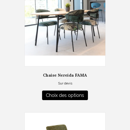
Chaise Nereida FAMA
Sur devis
Ce
produit
Choix des options
a
plusieurs
variations.
Les
options
peuvent