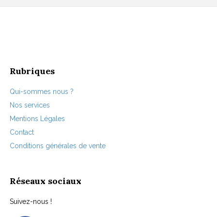
options
peuvent
être
choisies
sur
la
page
Rubriques
du
produit
Qui-sommes nous ?
Nos services
Mentions Légales
Contact
Conditions générales de vente
Réseaux sociaux
Suivez-nous !