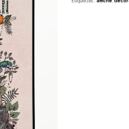
Étiquettes :
affiche
,
decor