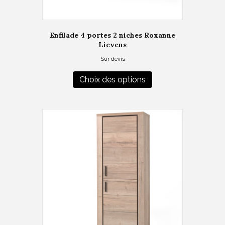
Enfilade 4 portes 2 niches Roxanne
Lievens
Sur devis
Ce
produit
Choix des options
a
plusieurs
variations.
Les
options
peuvent
être
choisies
sur
la
page
du
produit