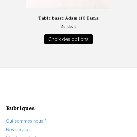
Table basse Adam 110 Fama
Sur devis
Ce
produit
Choix des options
a
plusieurs
variations.
Les
options
peuvent
être
choisies
sur
la
page
Rubriques
du
produit
Qui-sommes nous ?
Nos services