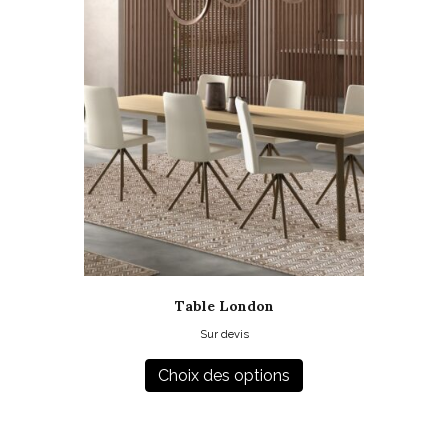
Table London
Sur devis
Ce
produit
Choix des options
a
plusieurs
variations.