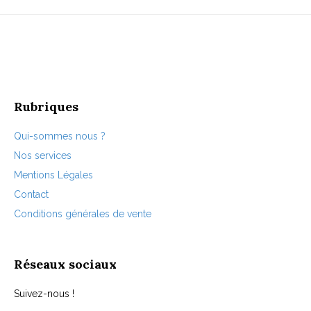
Les
options
peuvent
être
choisies
sur
la
page
Rubriques
du
produit
Qui-sommes nous ?
Nos services
Mentions Légales
Contact
Conditions générales de vente
Réseaux sociaux
Suivez-nous !