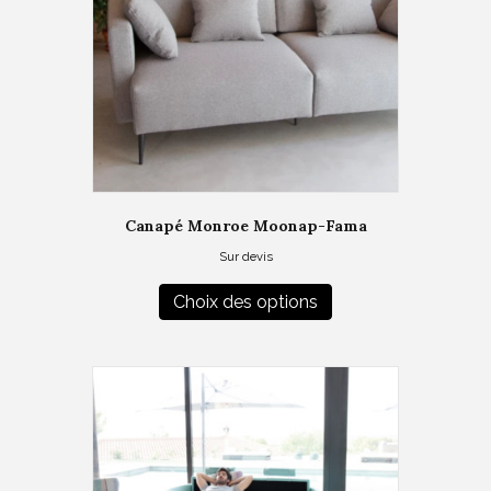
Canapé Monroe Moonap-Fama
Sur devis
Ce
produit
Choix des options
a
plusieurs
variations.
Les
options
peuvent
être
choisies