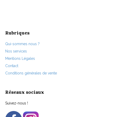
peuvent
être
choisies
sur
la
page
Rubriques
du
produit
Qui-sommes nous ?
Nos services
Mentions Légales
Contact
Conditions générales de vente
Réseaux sociaux
Suivez-nous !