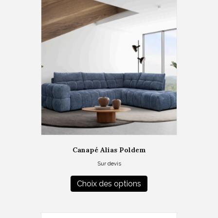
Canapé Alias Poldem
Sur devis
Ce
produit
Choix des options
a
plusieurs
variations.