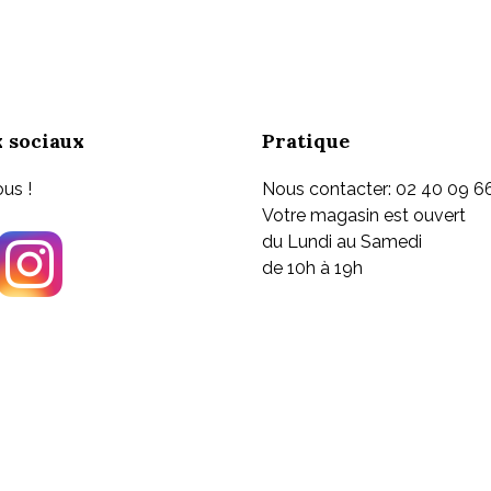
plusieurs
variations.
Les
options
peuvent
être
 sociaux
Pratique
choisies
sur
us !
Nous contacter: 02 40 09 6
la
Votre magasin est ouvert
page
du Lundi au Samedi
du
de 10h à 19h
produit