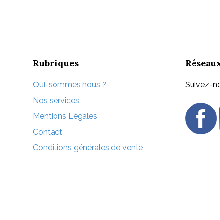
plusieurs
variations.
Les
options
peuvent
être
Rubriques
Réseaux
choisies
sur
Qui-sommes nous ?
Suivez-no
la
Nos services
page
Mentions Légales
du
produit
Contact
Conditions générales de vente