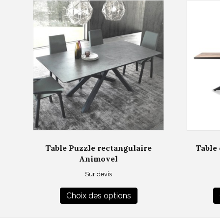
Table Puzzle rectangulaire
Table 
Animovel
Sur devis
Ce
Choix des options
produit
a