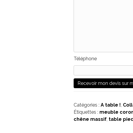
Téléphone
Catégories :
A table !
,
Col
Étiquettes :
meuble coro
chêne massif
,
table pie