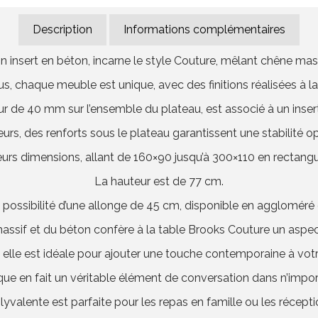
Description
Informations complémentaires
n insert en béton, incarne le style Couture, mêlant chêne mass
us, chaque meuble est unique, avec des finitions réalisées à la
r de 40 mm sur l’ensemble du plateau, est associé à un insert
leurs, des renforts sous le plateau garantissent une stabilité o
urs dimensions, allant de 160×90 jusqu’à 300×110 en rectangula
La hauteur est de 77 cm.
 la possibilité d’une allonge de 45 cm, disponible en aggloméré
massif et du béton confère à la table Brooks Couture un aspec
 elle est idéale pour ajouter une touche contemporaine à votr
ue en fait un véritable élément de conversation dans n’impor
lyvalente est parfaite pour les repas en famille ou les récepti