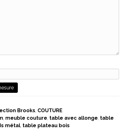
lection Brooks
,
COUTURE
m
,
meuble couture
,
table avec allonge
,
table
ds métal
,
table plateau bois