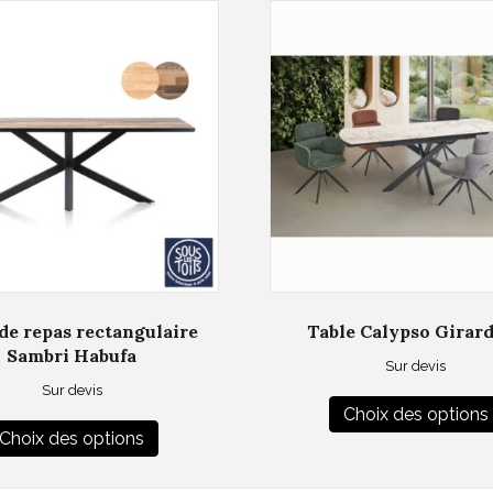
de repas rectangulaire
Table Calypso Girar
Sambri Habufa
Sur devis
Sur devis
Ce
Choix des options
Choix des options
produit
a