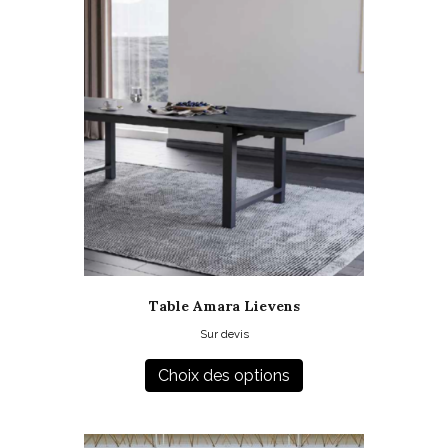
Table Amara Lievens
Sur devis
Ce
produit
Choix des options
a
plusieurs
variations.