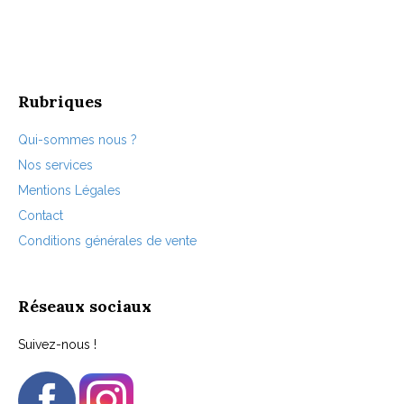
peuvent
être
choisies
sur
la
page
Rubriques
du
produit
Qui-sommes nous ?
Nos services
Mentions Légales
Contact
Conditions générales de vente
Réseaux sociaux
Suivez-nous !