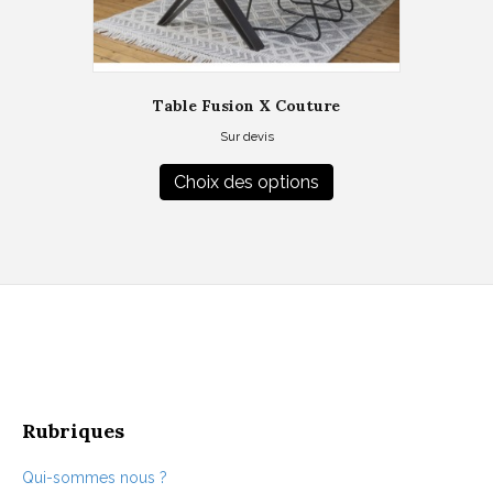
Table Fusion X Couture
Sur devis
Ce
produit
Choix des options
a
plusieurs
variations.
Les
options
peuvent
être
choisies
sur
la
page
Rubriques
du
produit
Qui-sommes nous ?