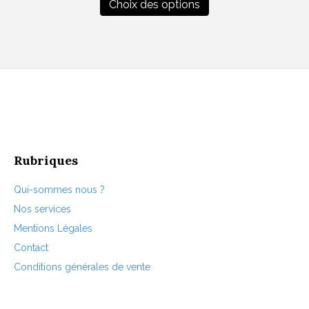
produit
Choix des options
a
plusieurs
variations.
Les
options
peuvent
être
choisies
sur
la
page
Rubriques
du
produit
Qui-sommes nous ?
Nos services
Mentions Légales
Contact
Conditions générales de vente